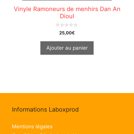
Vinyle Ramoneurs de menhirs Dan An
Dioul
0
25,00
€
o
u
t
Ajouter au panier
o
f
5
Informations Laboxprod
Mentions légales