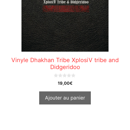
Vinyle Dhakhan Tribe XplosiV tribe and
Didgeridoo
0
19,00
€
o
u
t
Ajouter au panier
o
f
5