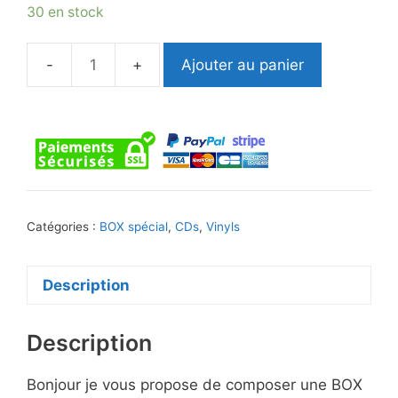
30 en stock
Ajouter au panier
quantité
de
BOX
3
Promo
avec
3
Catégories :
BOX spécial
,
CDs
,
Vinyls
exemplaires
de
votre
Description
choix
Description
Bonjour je vous propose de composer une BOX