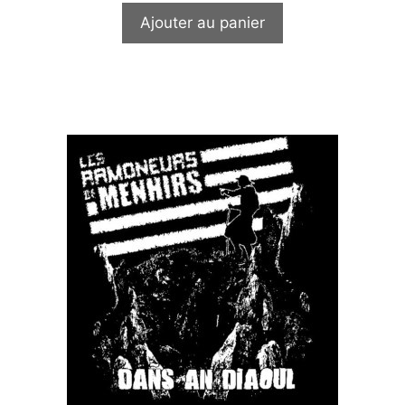
t
Ajouter au panier
o
f
5