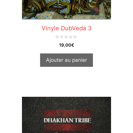
Vinyle DubVeda 3
0
19,00
€
o
u
t
Ajouter au panier
o
f
5