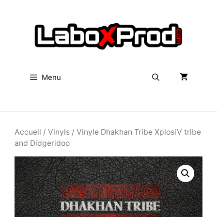
Aller
au
contenu
Menu
Rechercher
Accueil
/
Vinyls
/ Vinyle Dhakhan Tribe XplosiV tribe
and Didgeridoo