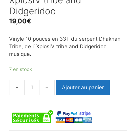
Didgeridoo
19,00
€
Vinyle 10 pouces en 33T du serpent Dhakhan
Tribe, de l’ XplosiV tribe and Didgeridoo
musique.
7 en stock
Ajouter au panier
quantité
de
Vinyle
Dhakhan
Tribe
XplosiV