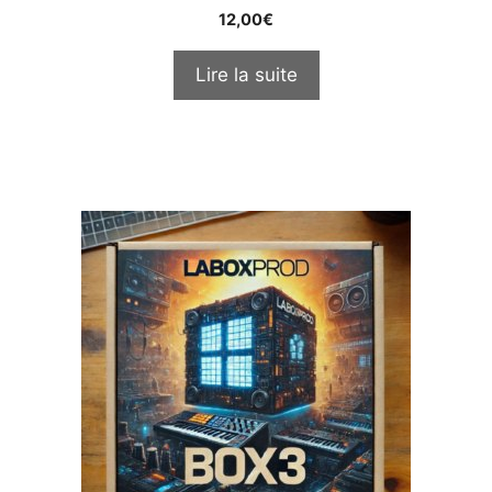
0
12,00
€
o
u
t
Lire la suite
o
f
5