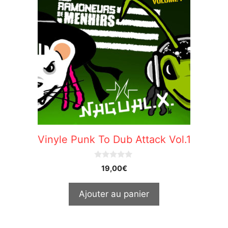
Vinyle Punk To Dub Attack Vol.1
0
19,00
€
o
u
t
Ajouter au panier
o
f
5