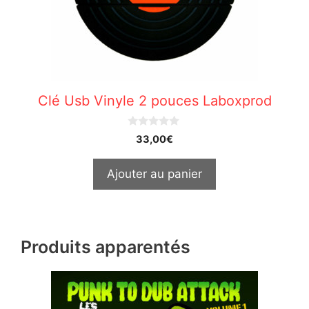
Clé Usb Vinyle 2 pouces Laboxprod
0
33,00
€
o
u
t
Ajouter au panier
o
f
5
Produits apparentés