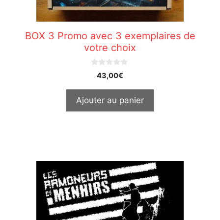
BOX 3 Promo avec 3 exemplaires de
votre choix
0
43,00
€
o
u
t
Ajouter au panier
o
f
5