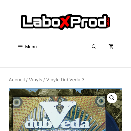
Aller
au
contenu
Menu
Rechercher
Accueil
/
Vinyls
/ Vinyle DubVeda 3