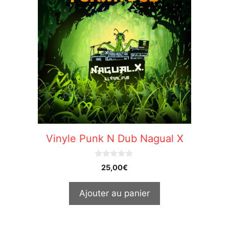
Vinyle Punk N Dub Nagual X
0
25,00
€
o
u
t
Ajouter au panier
o
f
5