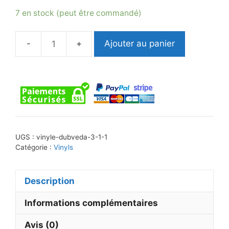
7 en stock (peut être commandé)
Ajouter au panier
quantité
de
Vinyle
DubVeda
3
UGS :
vinyle-dubveda-3-1-1
Catégorie :
Vinyls
Description
Informations complémentaires
Avis (0)